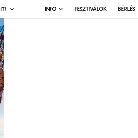
INFO
FESZTIVÁLOK
BÉRLÉS
IT!
Infó,
asztó
esemény,
terembérlés
menü