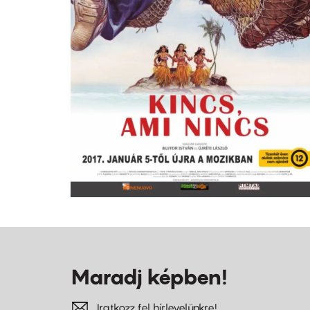
Maradj képben!
Iratkozz fel hírlevelünkre!