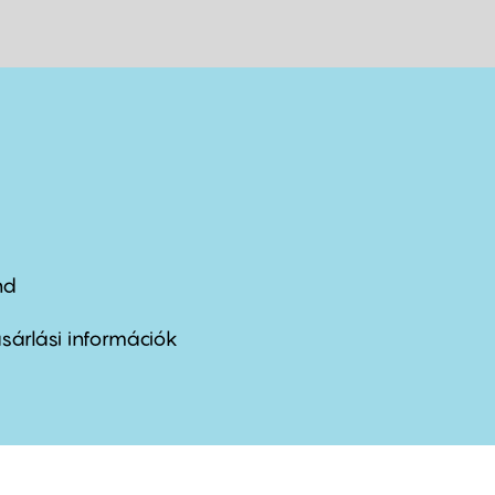
nd
ter
nu
sárlási információk
ond