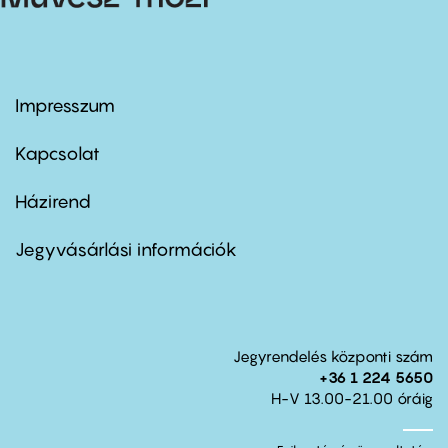
Impresszum
Footer
menu
first
Kapcsolat
Házirend
Footer
menu
second
Jegyvásárlási információk
Jegyrendelés központi szám
+36 1 224 5650
H-V 13.00-21.00 óráig