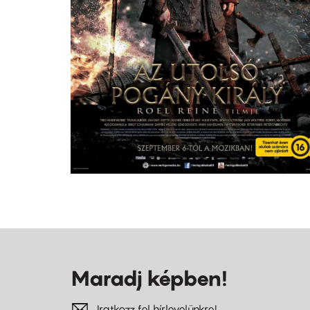
Maradj képben!
Iratkozz fel hírlevelünkre!