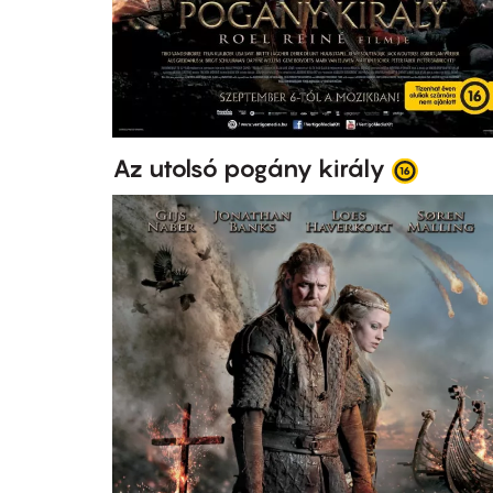
Az utolsó pogány király