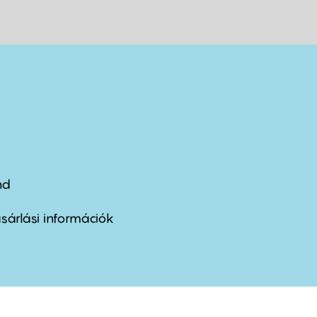
nd
ter
nu
sárlási információk
ond