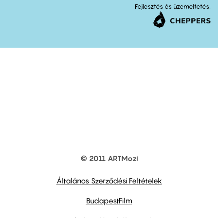
Fejlesztés és üzemeltetés:
© 2011 ARTMozi
Footer
other
links
Általános Szerződési Feltételek
BudapestFilm