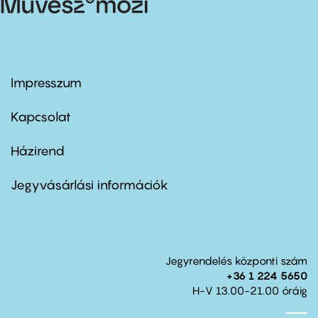
Impresszum
Footer
menu
first
Kapcsolat
Házirend
Footer
menu
second
Jegyvásárlási információk
Jegyrendelés központi szám
+36 1 224 5650
H-V 13.00-21.00 óráig