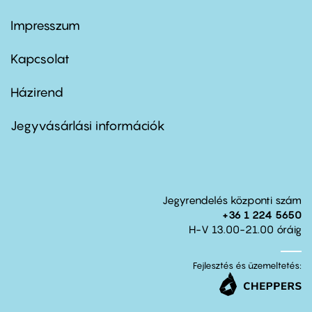
Impresszum
Footer
menu
first
Kapcsolat
Házirend
Footer
menu
second
Jegyvásárlási információk
Jegyrendelés központi szám
+36 1 224 5650
H-V 13.00-21.00 óráig
Fejlesztés és üzemeltetés: