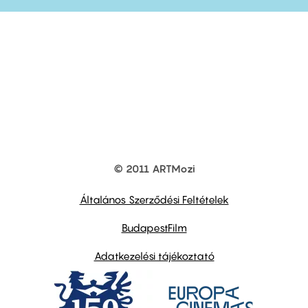
© 2011 ARTMozi
Footer
other
links
Általános Szerződési Feltételek
BudapestFilm
Adatkezelési tájékoztató