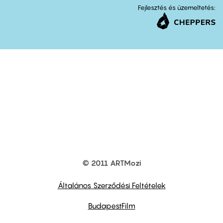
Fejlesztés és üzemeltetés:
© 2011 ARTMozi
Footer
other
links
Általános Szerződési Feltételek
BudapestFilm