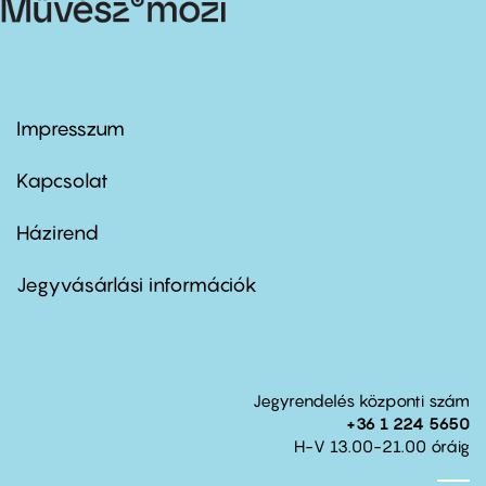
Impresszum
Footer
menu
first
Kapcsolat
Házirend
Footer
menu
second
Jegyvásárlási információk
Jegyrendelés központi szám
+36 1 224 5650
H-V 13.00-21.00 óráig