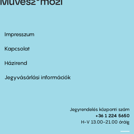
Impresszum
Footer
menu
first
Kapcsolat
Házirend
Footer
menu
second
Jegyvásárlási információk
Jegyrendelés központi szám
+36 1 224 5650
H-V 13.00-21.00 óráig