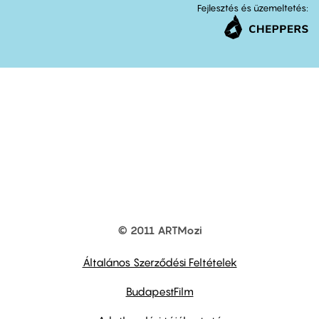
Fejlesztés és üzemeltetés:
© 2011 ARTMozi
Footer
other
links
Általános Szerződési Feltételek
BudapestFilm