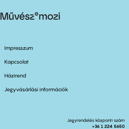
Impresszum
Footer
menu
first
Kapcsolat
Házirend
Footer
menu
second
Jegyvásárlási információk
Jegyrendelés központi szám
+36 1 224 5650