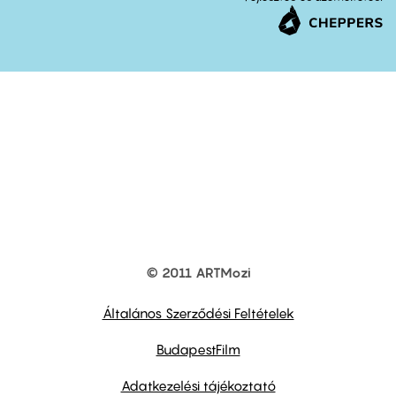
© 2011 ARTMozi
Footer
other
links
Általános Szerződési Feltételek
BudapestFilm
Adatkezelési tájékoztató