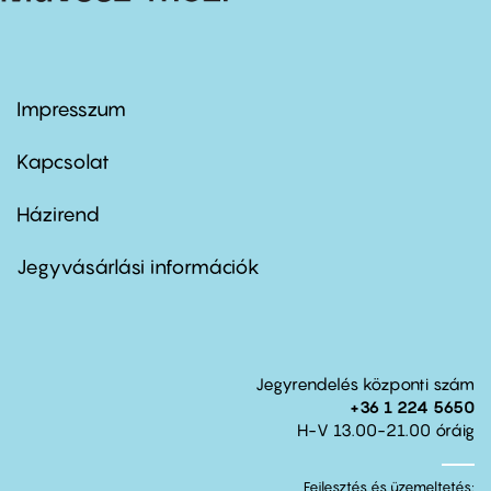
Impresszum
Footer
menu
first
Kapcsolat
Házirend
Footer
menu
second
Jegyvásárlási információk
Jegyrendelés központi szám
+36 1 224 5650
H-V 13.00-21.00 óráig
Fejlesztés és üzemeltetés: