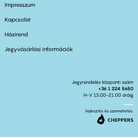
Impresszum
Footer
menu
first
Kapcsolat
Házirend
Footer
menu
second
Jegyvásárlási információk
Jegyrendelés központi szám
+36 1 224 5650
H-V 13.00-21.00 óráig
Fejlesztés és üzemeltetés: