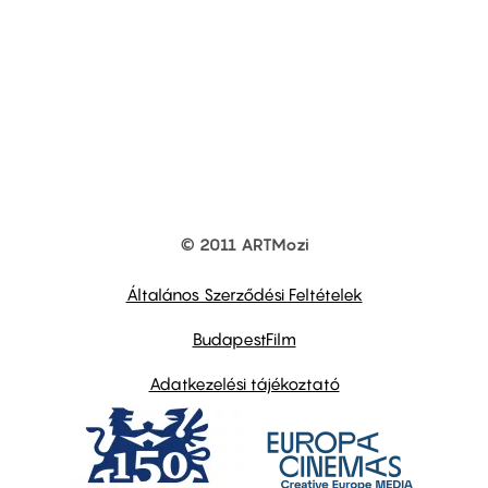
© 2011 ARTMozi
Footer
other
links
Általános Szerződési Feltételek
BudapestFilm
Adatkezelési tájékoztató