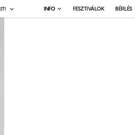
INFO
FESZTIVÁLOK
BÉRLÉS
IT!
Infó,
asztó
esemény,
terembérlés
menü