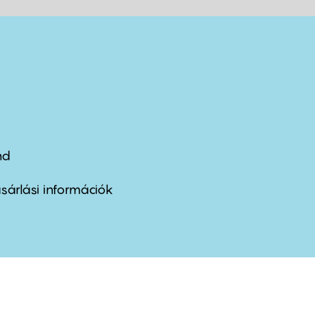
nd
ter
nu
sárlási információk
ond