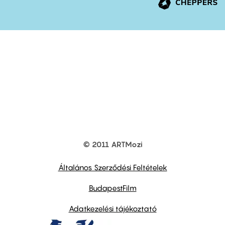
© 2011 ARTMozi
Footer
other
links
Általános Szerződési Feltételek
BudapestFilm
Adatkezelési tájékoztató