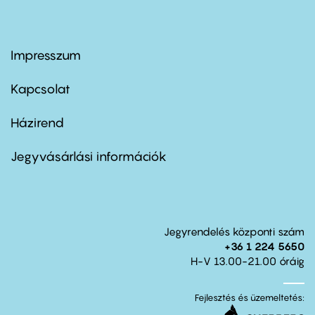
Impresszum
Footer
menu
first
Kapcsolat
Házirend
Footer
menu
second
Jegyvásárlási információk
Jegyrendelés központi szám
+36 1 224 5650
H-V 13.00-21.00 óráig
Fejlesztés és üzemeltetés: