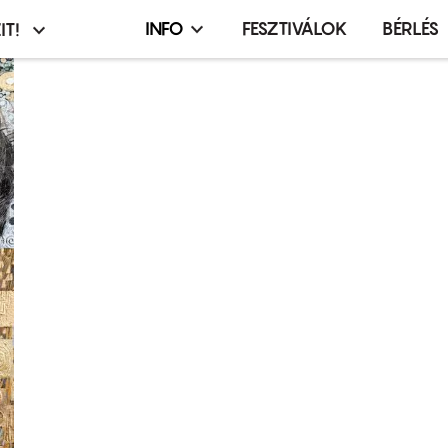
INFO
FESZTIVÁLOK
BÉRLÉS
IT!
Infó,
asztó
esemény,
terembérlés
menü