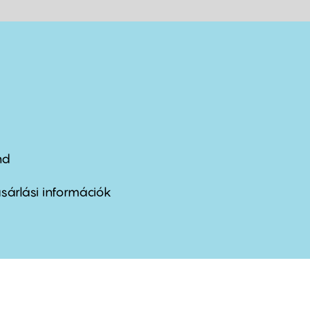
nd
ter
nu
sárlási információk
ond