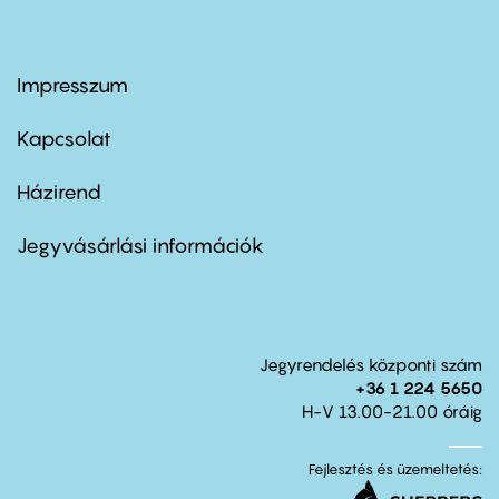
Impresszum
Footer
menu
first
Kapcsolat
Házirend
Footer
menu
second
Jegyvásárlási információk
Jegyrendelés központi szám
+36 1 224 5650
H-V 13.00-21.00 óráig
Fejlesztés és üzemeltetés: