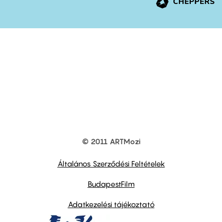
© 2011 ARTMozi
Footer
other
links
Általános Szerződési Feltételek
BudapestFilm
Adatkezelési tájékoztató