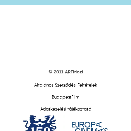
© 2011 ARTMozi
Footer
other
links
Általános Szerződési Feltételek
BudapestFilm
Adatkezelési tájékoztató