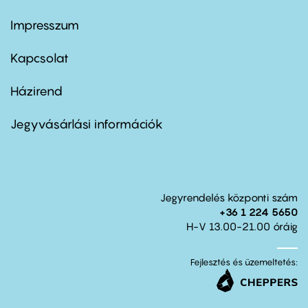
Impresszum
Footer
menu
first
Kapcsolat
Házirend
Footer
menu
second
Jegyvásárlási információk
Jegyrendelés központi szám
+36 1 224 5650
H-V 13.00-21.00 óráig
Fejlesztés és üzemeltetés: