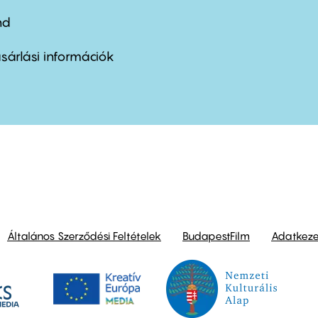
nd
ter
nu
sárlási információk
ond
Általános Szerződési Feltételek
BudapestFilm
Adatkezel