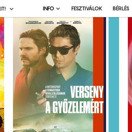
INFO
FESZTIVÁLOK
BÉRLÉS
IT!
Infó,
asztó
esemény,
terembérlés
menü