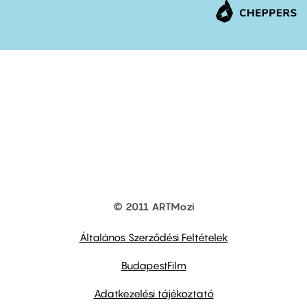
© 2011 ARTMozi
Footer
other
links
Általános Szerződési Feltételek
BudapestFilm
Adatkezelési tájékoztató