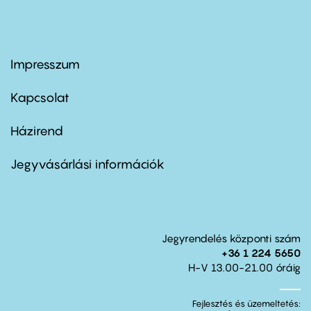
Impresszum
Footer
menu
first
Kapcsolat
Házirend
Footer
menu
second
Jegyvásárlási információk
Jegyrendelés központi szám
+36 1 224 5650
H-V 13.00-21.00 óráig
Fejlesztés és üzemeltetés: