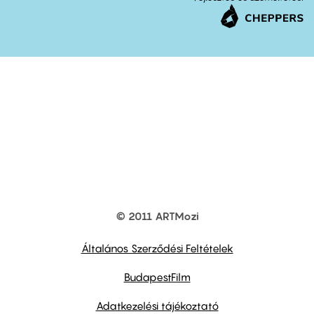
© 2011 ARTMozi
Footer
other
links
Általános Szerződési Feltételek
BudapestFilm
Adatkezelési tájékoztató