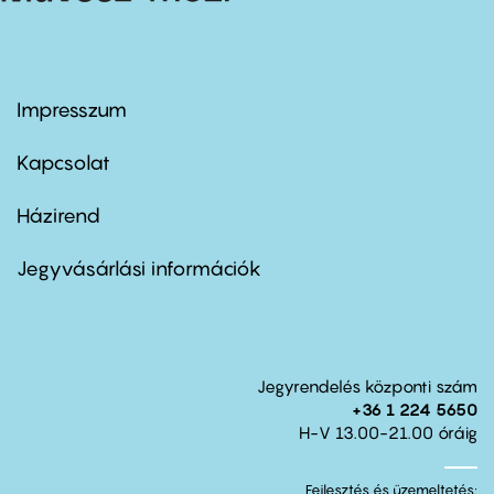
Impresszum
Footer
menu
first
Kapcsolat
Házirend
Footer
menu
second
Jegyvásárlási információk
Jegyrendelés központi szám
+36 1 224 5650
H-V 13.00-21.00 óráig
Fejlesztés és üzemeltetés: