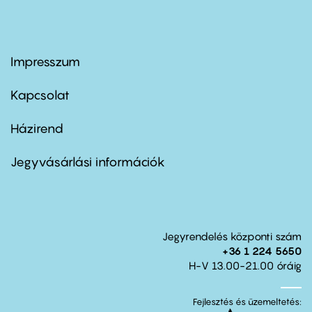
Impresszum
Footer
menu
first
Kapcsolat
Házirend
Footer
menu
second
Jegyvásárlási információk
Jegyrendelés központi szám
+36 1 224 5650
H-V 13.00-21.00 óráig
Fejlesztés és üzemeltetés: