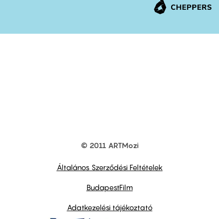
© 2011 ARTMozi
Footer
other
links
Általános Szerződési Feltételek
BudapestFilm
Adatkezelési tájékoztató