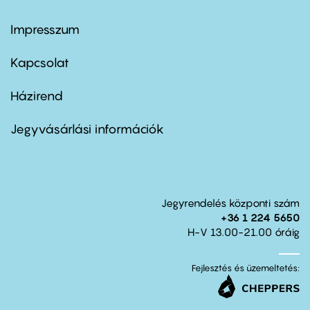
Impresszum
Footer
menu
first
Kapcsolat
Házirend
Footer
menu
second
Jegyvásárlási információk
Jegyrendelés központi szám
+36 1 224 5650
H-V 13.00-21.00 óráig
Fejlesztés és üzemeltetés: