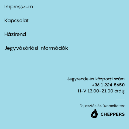
Impresszum
Footer
menu
first
Kapcsolat
Házirend
Footer
menu
second
Jegyvásárlási információk
Jegyrendelés központi szám
+36 1 224 5650
H-V 13.00-21.00 óráig
Fejlesztés és üzemeltetés: