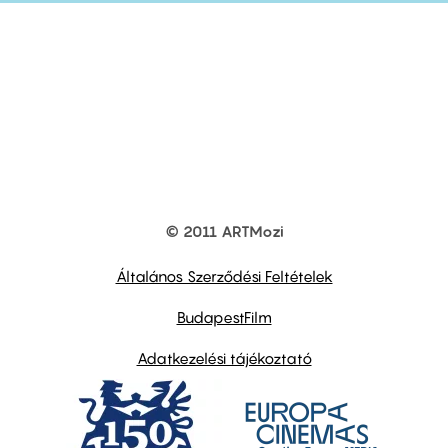
© 2011 ARTMozi
Footer
other
links
Általános Szerződési Feltételek
BudapestFilm
Adatkezelési tájékoztató