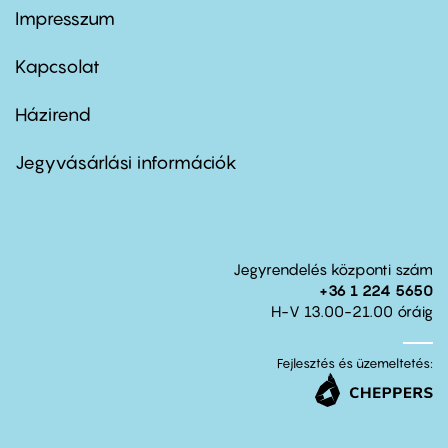
Impresszum
Footer
menu
first
Kapcsolat
Házirend
Footer
menu
second
Jegyvásárlási információk
Jegyrendelés központi szám
+36 1 224 5650
H-V 13.00-21.00 óráig
Fejlesztés és üzemeltetés: