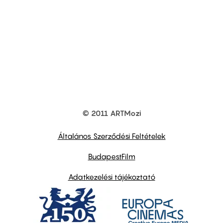
© 2011 ARTMozi
Footer
other
links
Általános Szerződési Feltételek
BudapestFilm
Adatkezelési tájékoztató