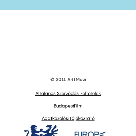
© 2011 ARTMozi
Footer
other
links
Általános Szerződési Feltételek
BudapestFilm
Adatkezelési tájékoztató