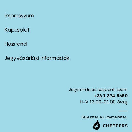
Impresszum
Footer
menu
first
Kapcsolat
Házirend
Footer
menu
second
Jegyvásárlási információk
Jegyrendelés központi szám
+36 1 224 5650
H-V 13.00-21.00 óráig
Fejlesztés és üzemeltetés: