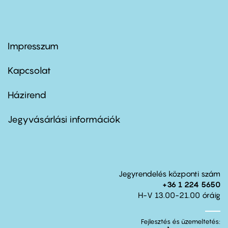
Impresszum
Footer
menu
first
Kapcsolat
Házirend
Footer
menu
second
Jegyvásárlási információk
Jegyrendelés központi szám
+36 1 224 5650
H-V 13.00-21.00 óráig
Fejlesztés és üzemeltetés: