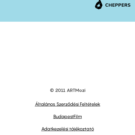
© 2011 ARTMozi
Footer
other
links
Általános Szerződési Feltételek
BudapestFilm
Adatkezelési tájékoztató