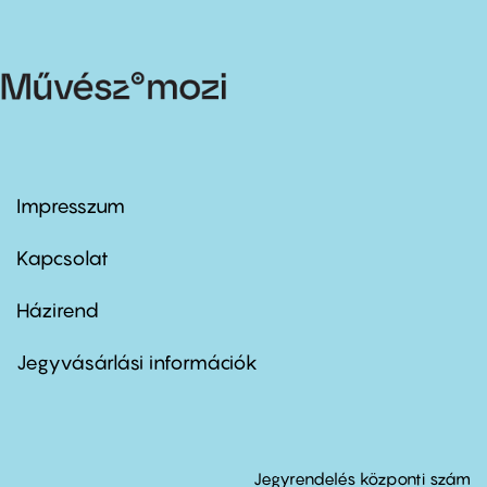
Impresszum
Footer
menu
first
Kapcsolat
Házirend
Footer
menu
second
Jegyvásárlási információk
Jegyrendelés központi szám