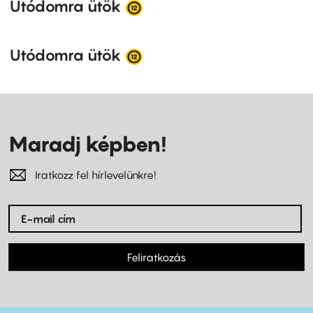
Utódomra ütök
Utódomra ütök
Maradj képben!
Iratkozz fel hírlevelünkre!
Feliratkozás