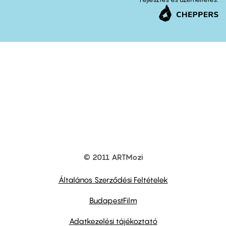
© 2011 ARTMozi
Footer
other
links
Általános Szerződési Feltételek
BudapestFilm
Adatkezelési tájékoztató