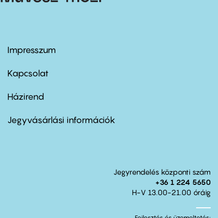
Impresszum
Footer
menu
first
Kapcsolat
Házirend
Footer
menu
second
Jegyvásárlási információk
Jegyrendelés központi szám
+36 1 224 5650
H-V 13.00-21.00 óráig
Fejlesztés és üzemeltetés: