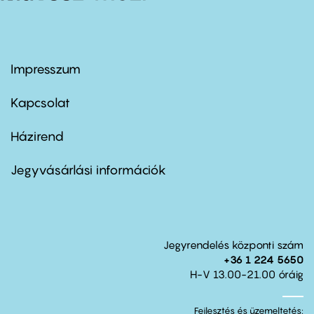
Impresszum
Footer
menu
first
Kapcsolat
Házirend
Footer
menu
second
Jegyvásárlási információk
Jegyrendelés központi szám
+36 1 224 5650
H-V 13.00-21.00 óráig
Fejlesztés és üzemeltetés: