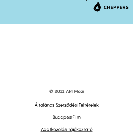
© 2011 ARTMozi
Footer
other
links
Általános Szerződési Feltételek
BudapestFilm
Adatkezelési tájékoztató