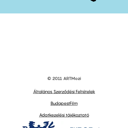
© 2011 ARTMozi
Footer
other
links
Általános Szerződési Feltételek
BudapestFilm
Adatkezelési tájékoztató