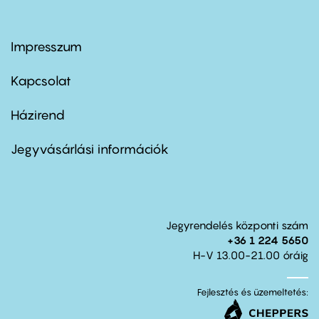
Impresszum
Footer
menu
first
Kapcsolat
Házirend
Footer
menu
second
Jegyvásárlási információk
Jegyrendelés központi szám
+36 1 224 5650
H-V 13.00-21.00 óráig
Fejlesztés és üzemeltetés: