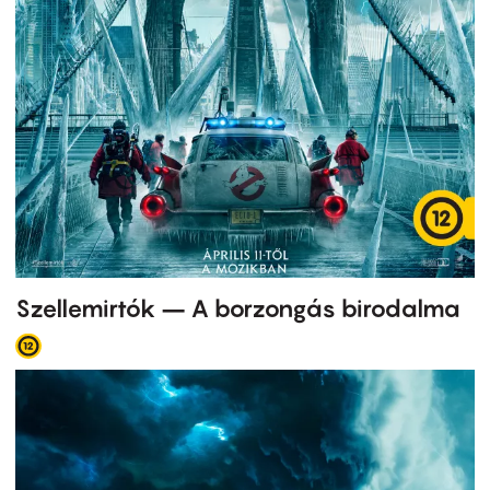
Szellemirtók – A borzongás birodalma