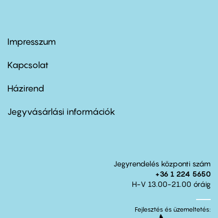
Impresszum
Footer
menu
first
Kapcsolat
Házirend
Footer
menu
second
Jegyvásárlási információk
Jegyrendelés központi szám
+36 1 224 5650
H-V 13.00-21.00 óráig
Fejlesztés és üzemeltetés: