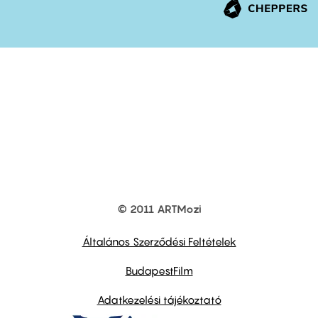
© 2011 ARTMozi
Footer
other
links
Általános Szerződési Feltételek
BudapestFilm
Adatkezelési tájékoztató