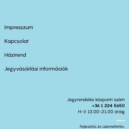
Impresszum
Footer
menu
first
Kapcsolat
Házirend
Footer
menu
second
Jegyvásárlási információk
Jegyrendelés központi szám
+36 1 224 5650
H-V 13.00-21.00 óráig
Fejlesztés és üzemeltetés: