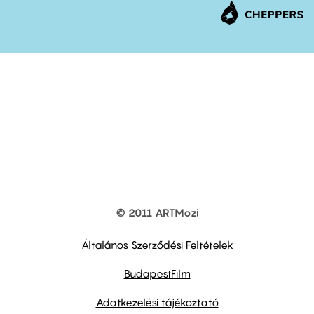
© 2011 ARTMozi
Footer
other
links
Általános Szerződési Feltételek
BudapestFilm
Adatkezelési tájékoztató