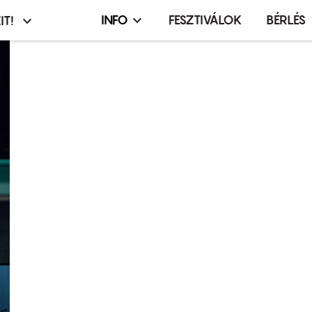
INFO
FESZTIVÁLOK
BÉRLÉS
IT!
Infó,
asztó
esemény,
terembérlés
menü