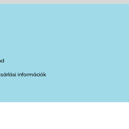
nd
ter
nu
sárlási információk
ond