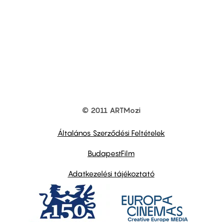
© 2011 ARTMozi
Footer
other
links
Általános Szerződési Feltételek
BudapestFilm
Adatkezelési tájékoztató