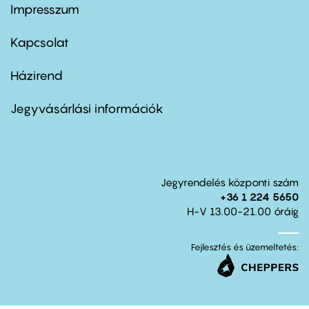
Impresszum
Footer
menu
first
Kapcsolat
Házirend
Footer
menu
second
Jegyvásárlási információk
Jegyrendelés központi szám
+36 1 224 5650
H-V 13.00-21.00 óráig
Fejlesztés és üzemeltetés: