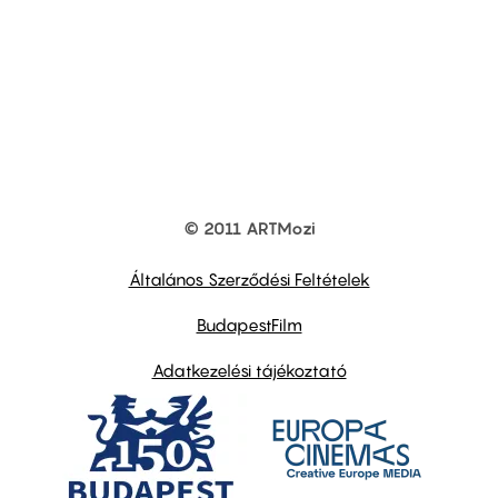
© 2011 ARTMozi
Footer
other
links
Általános Szerződési Feltételek
BudapestFilm
Adatkezelési tájékoztató