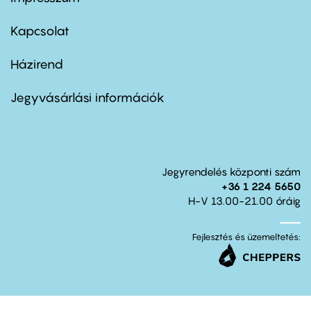
Footer
menu
first
Kapcsolat
Házirend
Footer
menu
second
Jegyvásárlási információk
Jegyrendelés központi szám
+36 1 224 5650
H-V 13.00-21.00 óráig
Fejlesztés és üzemeltetés: