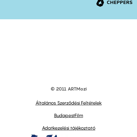
© 2011 ARTMozi
Footer
other
links
Általános Szerződési Feltételek
BudapestFilm
Adatkezelési tájékoztató