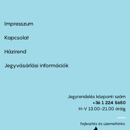
Impresszum
Footer
menu
first
Kapcsolat
Házirend
Footer
menu
second
Jegyvásárlási információk
Jegyrendelés központi szám
+36 1 224 5650
H-V 13.00-21.00 óráig
Fejlesztés és üzemeltetés: