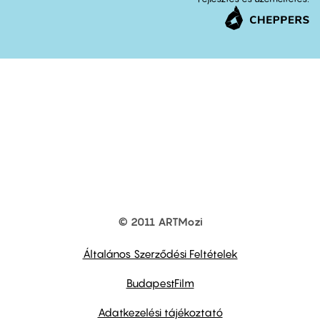
© 2011 ARTMozi
Footer
other
links
Általános Szerződési Feltételek
BudapestFilm
Adatkezelési tájékoztató