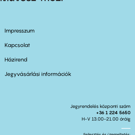
Impresszum
Footer
menu
first
Kapcsolat
Házirend
Footer
menu
second
Jegyvásárlási információk
Jegyrendelés központi szám
+36 1 224 5650
H-V 13.00-21.00 óráig
Fejlesztés és üzemeltetés: