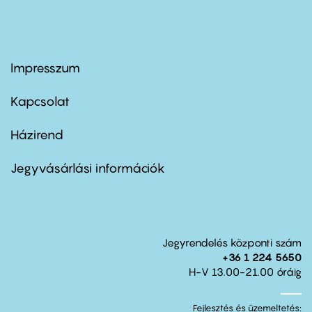
Impresszum
Footer
menu
first
Kapcsolat
Házirend
Footer
menu
second
Jegyvásárlási információk
Jegyrendelés központi szám
+36 1 224 5650
H-V 13.00-21.00 óráig
Fejlesztés és üzemeltetés: