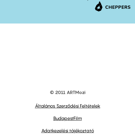
© 2011 ARTMozi
Footer
other
links
Általános Szerződési Feltételek
BudapestFilm
Adatkezelési tájékoztató