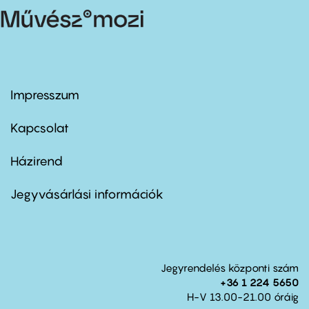
Impresszum
Footer
menu
first
Kapcsolat
Házirend
Footer
menu
second
Jegyvásárlási információk
Jegyrendelés központi szám
+36 1 224 5650
H-V 13.00-21.00 óráig