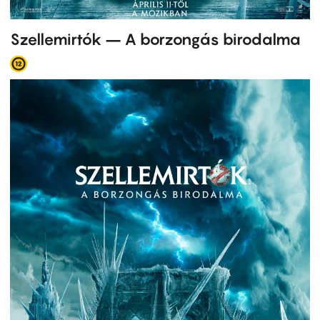
Szellemirtók – A borzongás birodalma