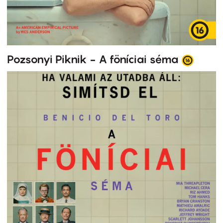
Pozsonyi Piknik - A föníciai séma