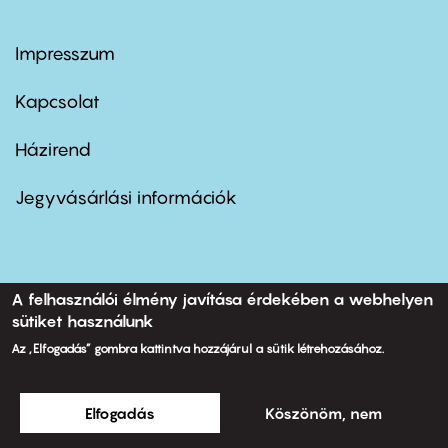
Impresszum
Footer
menu
first
Kapcsolat
Házirend
Footer
menu
second
Jegyvásárlási információk
A felhasználói élmény javítása érdekében a webhelyen
Jegyrendelés központi szám
sütiket használunk
+36 1 224 5650
H-V 13.00-21.00 óráig
Az „Elfogadás” gombra kattintva hozzájárul a sütik létrehozásához.
Fejlesztés és üzemeltetés:
Elfogadás
Köszönöm, nem