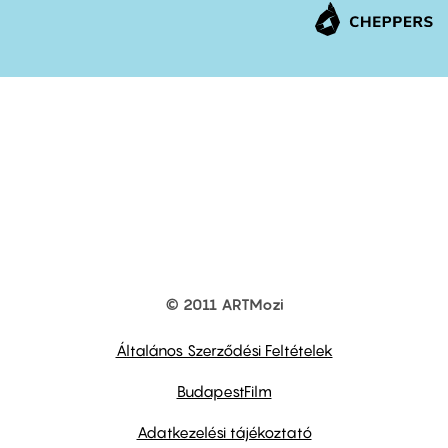
© 2011 ARTMozi
Footer
other
links
Általános Szerződési Feltételek
BudapestFilm
Adatkezelési tájékoztató