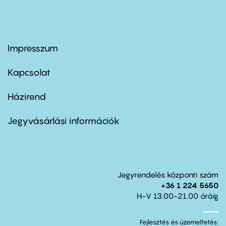
Impresszum
Footer
menu
first
Kapcsolat
Házirend
Footer
menu
second
Jegyvásárlási információk
Jegyrendelés központi szám
+36 1 224 5650
H-V 13.00-21.00 óráig
Fejlesztés és üzemeltetés: