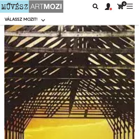
0
Felhasználói
Felhasznál
Nav
Keresés
fiók
fiók
átk
menü
menüje
VÁLASSZ MOZIT!
Moziválasztó
menü
Ugrás
a
tartalomra