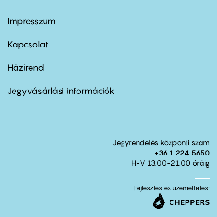
Impresszum
Footer
menu
first
Kapcsolat
Házirend
Footer
menu
second
Jegyvásárlási információk
Jegyrendelés központi szám
+36 1 224 5650
H-V 13.00-21.00 óráig
Fejlesztés és üzemeltetés: