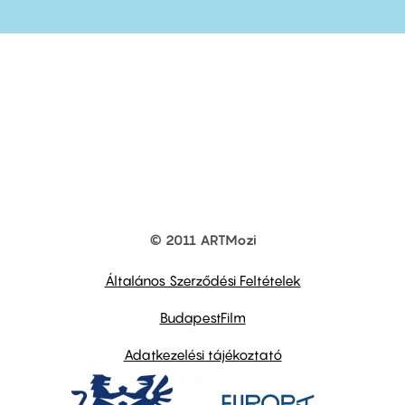
© 2011 ARTMozi
Footer
other
links
Általános Szerződési Feltételek
BudapestFilm
Adatkezelési tájékoztató