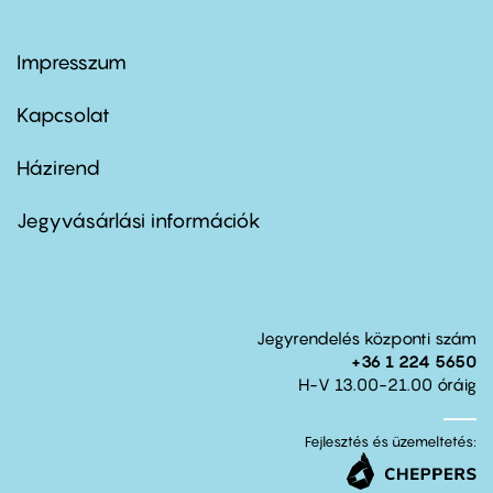
Impresszum
Footer
menu
first
Kapcsolat
Házirend
Footer
menu
second
Jegyvásárlási információk
Jegyrendelés központi szám
+36 1 224 5650
H-V 13.00-21.00 óráig
Fejlesztés és üzemeltetés: