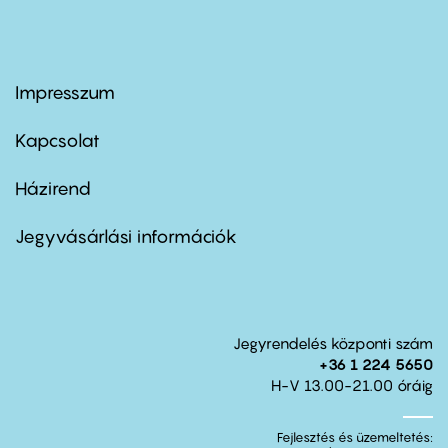
Impresszum
Footer
menu
first
Kapcsolat
Házirend
Footer
menu
second
Jegyvásárlási információk
Jegyrendelés központi szám
+36 1 224 5650
H-V 13.00-21.00 óráig
Fejlesztés és üzemeltetés: