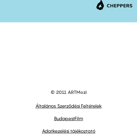
© 2011 ARTMozi
Footer
other
links
Általános Szerződési Feltételek
BudapestFilm
Adatkezelési tájékoztató