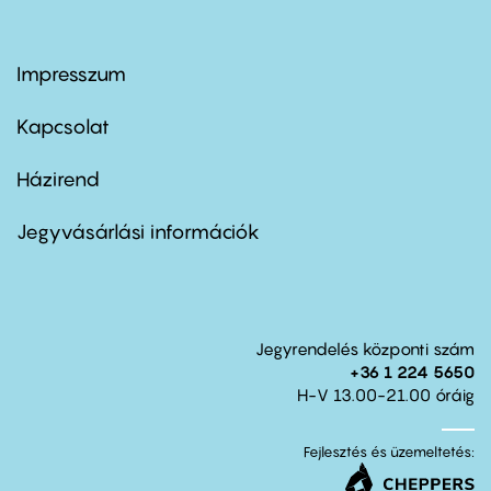
Impresszum
Footer
menu
first
Kapcsolat
Házirend
Footer
menu
second
Jegyvásárlási információk
Jegyrendelés központi szám
+36 1 224 5650
H-V 13.00-21.00 óráig
Fejlesztés és üzemeltetés: