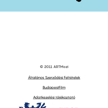
© 2011 ARTMozi
Footer
other
links
Általános Szerződési Feltételek
BudapestFilm
Adatkezelési tájékoztató