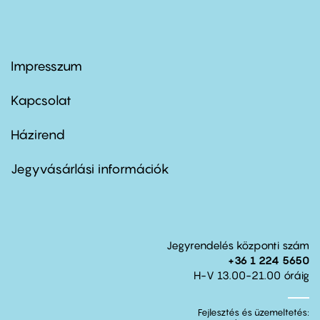
Impresszum
Footer
menu
first
Kapcsolat
Házirend
Footer
menu
second
Jegyvásárlási információk
Jegyrendelés központi szám
+36 1 224 5650
H-V 13.00-21.00 óráig
Fejlesztés és üzemeltetés: