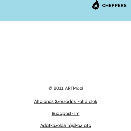
© 2011 ARTMozi
Footer
other
links
Általános Szerződési Feltételek
BudapestFilm
Adatkezelési tájékoztató