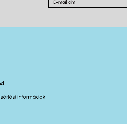
nd
ter
nu
sárlási információk
ond