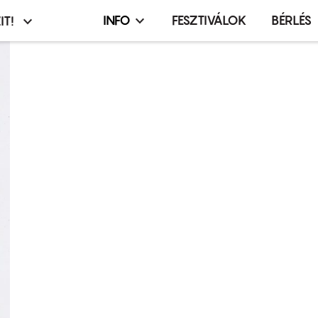
INFO
FESZTIVÁLOK
BÉRLÉS
IT!
Infó,
asztó
esemény,
terembérlés
menü