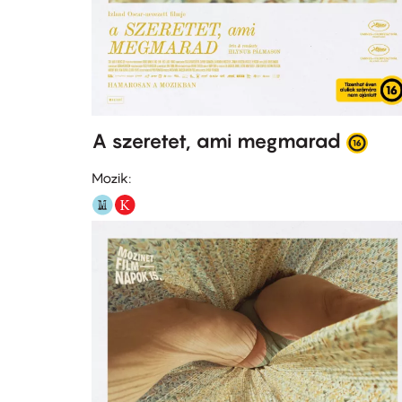
A szeretet, ami megmarad
Mozik: