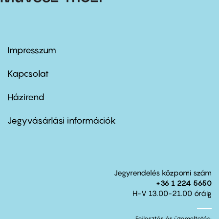
Impresszum
Footer
menu
first
Kapcsolat
Házirend
Footer
menu
second
Jegyvásárlási információk
Jegyrendelés központi szám
+36 1 224 5650
H-V 13.00-21.00 óráig
Fejlesztés és üzemeltetés: