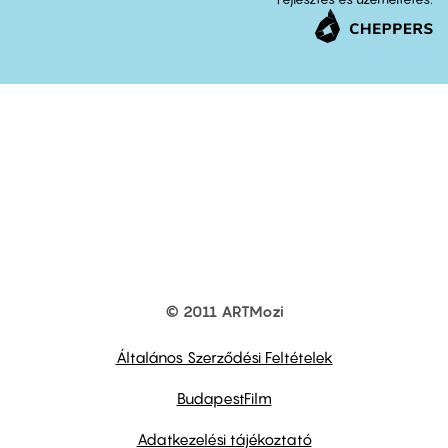
© 2011 ARTMozi
Footer
other
links
Általános Szerződési Feltételek
BudapestFilm
Adatkezelési tájékoztató