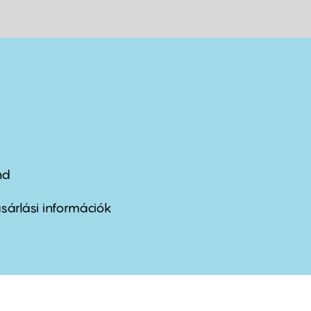
nd
ter
nu
sárlási információk
ond