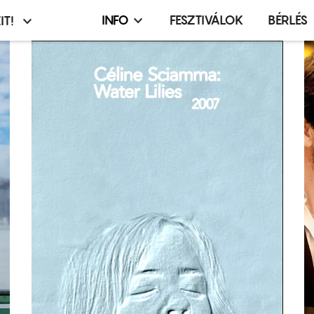
INFO
FESZTIVÁLOK
BÉRLÉS
IT!
Infó,
asztó
esemény,
terembérlés
menü