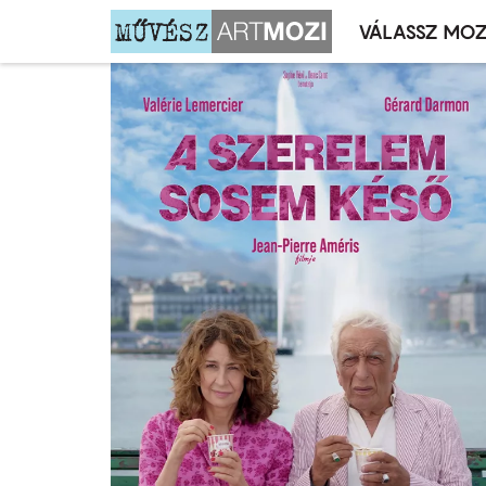
VÁLASSZ MOZ
Mozivál
Ugrás
menü
a
tartalomra