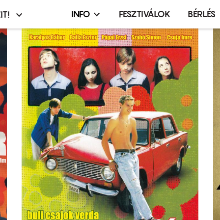
INFO
FESZTIVÁLOK
BÉRLÉS
IT!
Infó,
asztó
esemény,
terembérlés
menü