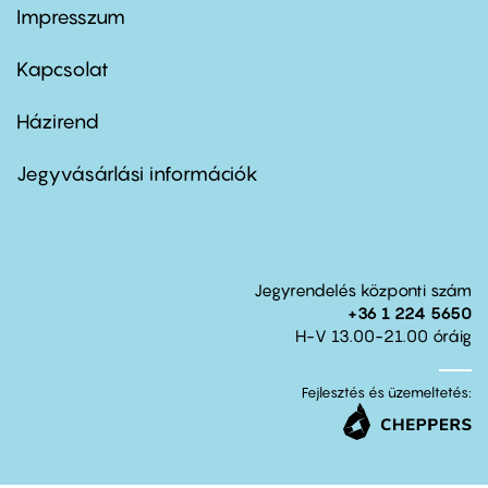
Impresszum
Footer
menu
first
Kapcsolat
Házirend
Footer
menu
second
Jegyvásárlási információk
Jegyrendelés központi szám
+36 1 224 5650
H-V 13.00-21.00 óráig
Fejlesztés és üzemeltetés: