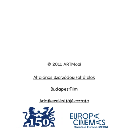
© 2011 ARTMozi
Footer
other
links
Általános Szerződési Feltételek
BudapestFilm
Adatkezelési tájékoztató